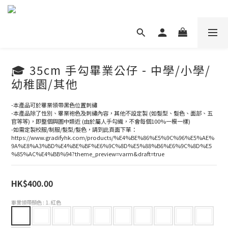
🎓 35cm 手勾畢業公仔 - 中學/小學/
幼稚園/其他
-本產品可於畢業領帶黑色位置刺繡
-本產品除了性別、畢業袍色及刺繡內容，其他不設定製 (如髮型、髮色、面部、五
官等等)，即整個與圖中類近 (由於屬人手勾織，不會每個100%一模一樣)
-如需定製校服/制服/髮型/髮色，請到此頁面下單：
https://www.gradifyhk.com/products/%E4%BE%86%E5%9C%96%E5%AE%
9A%E8%A3%BD%E4%BE%BF%E6%9C%8D%E5%88%B6%E6%9C%8D%E5
%85%AC%E4%BB%94?theme_preview=varm&draft=true
HK$400.00
畢業領帶顏色
: 1. 紅色