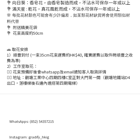
💐 向日葵：香皂花，由香皂製造而成，不沾水可保存一年或以上
💐 滿天星 : 乾花
，真花風乾而成，不沾水可保存一年或以上
🌸 每批花材顏色可能會有少許偏差，如某類花材缺貨將會使用類似材
料代替
💐 附送精美花袋
💐 花束高度約50cm
🚗 取花安排
1）順豐到付 (一束35cm花束運費約HK$40, 確實運費以取件時順豐之收
費為準)
2）工作室取花：
👉🏻 花束預備好後會whatsapp及email通知客人取貨詳情
👉🏻 地址：觀塘工業中心四期四樓C室正對大門第一間（觀塘地鐵站D4
出口，落樓梯後右邊內進搭第四期電梯）
WhatsApps:
(852) 54357215
Instagram:
gradify_hkig