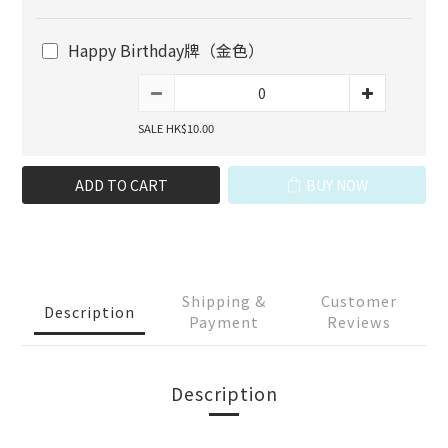
Happy Birthday牌（金色）
SALE HK$10.00
ADD TO CART
BUY NOW
Shipping &
Customer
Description
Payment
Reviews
Description