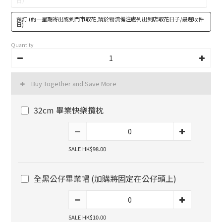
日）
預訂 (約一星期寄出或到門市取花,請於物流備注處列出到店取花日子/最遲收件
日)
Quantity
Buy Together and Save More
32cm 畢業快樂攬枕
SALE HK$98.00
全黑公仔畢業帽 (加購將固定在公仔頭上)
SALE HK$10.00