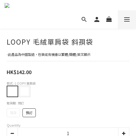
LOOPY 毛絨單肩袋 斜孭袋
-此產品為中國製造，包裝或有機會以繁體/簡體/英文顯示
HK$142.00
款式
: LOOPY 單肩袋
取貨期
: 預訂
現貨
預訂
Quantity