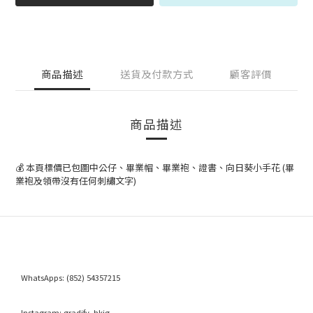
商品描述
送貨及付款方式
顧客評價
商品描述
💰 本頁標價已包圖中公仔、畢業帽、畢業袍、證書、向日葵小手花 (畢
業袍及領帶沒有任何刺繡文字)
WhatsApps:
(852) 54357215
Instagram:
gradify_hkig