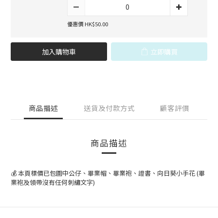
優惠價 HK$50.00
加入購物車
立即購買
商品描述
送貨及付款方式
顧客評價
商品描述
💰 本頁標價已包圖中公仔、畢業帽、畢業袍、證書、向日葵小手花 (畢
業袍及領帶沒有任何刺繡文字)