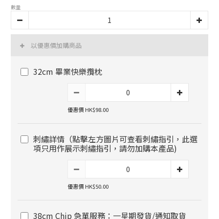
數量
以優惠價加購商品
32cm 畢業快樂攬枕
優惠價 HK$98.00
刺繡詳情（點擊左方圖片可查看刺繡指引，此選
項只用作展示刺繡指引，請勿加購本產品)
優惠價 HK$50.00
38cm Chip 急單服務：一星期發貨/通知取貨