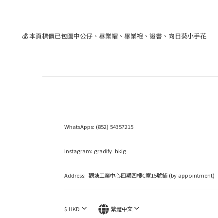
💰 本頁標價已包圖中公仔、畢業帽、畢業袍、證書、向日葵小手花
WhatsApps:
(852) 54357215
Instagram:
gradify_hkig
Address: 觀塘工業中心四期四樓C室15號鋪 (by appointment)
$
HKD
繁體中文