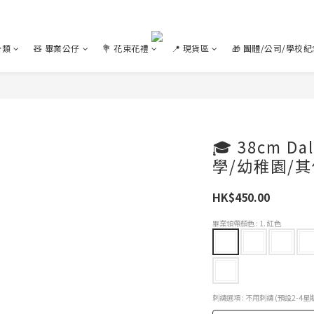
分類
🧸 畢業公仔
💐 花束花禮
📍 現貨區
🎁 團體/公司/學校
🎓 38cm D
學/幼稚園/
HK$450.00
畢業領帶顏色
: 1. 紅色
刺繡選項
: 不用刺繡 (預設2