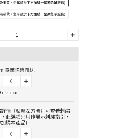
完成及發貨，急單請於下方加購一星期急單服務)
完成及發貨，急單請於下方加購一星期急單服務)
cm 畢業快樂攬枕
HK$98.00
繡詳情（點擊左方圖片可查看刺繡
引，此選項只用作展示刺繡指引，
勿加購本產品)