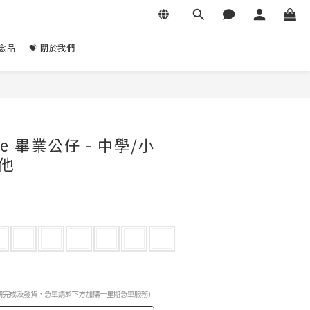
紀念品
💝 關於我們
立即購買
ale 畢業公仔 - 中學/小
其他
-4星期完成及發貨，急單請於下方加購一星期急單服務)