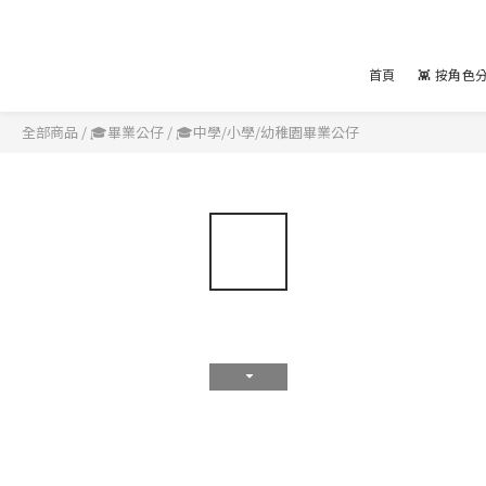
首頁
👾 按角色
全部商品
/
🎓畢業公仔
/
🎓中學/小學/幼稚園畢業公仔