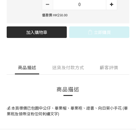
優惠價 HK$50.00
加入購物車
立即購買
商品描述
送貨及付款方式
顧客評價
商品描述
💰 本頁標價已包圖中公仔、畢業帽、畢業袍、證書、向日葵小手花 (畢
業袍及領帶沒有任何刺繡文字)