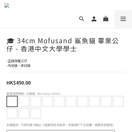
🎓 34cm Mofusand 鯊魚貓 畢業公
仔 - 香港中文大學學士
-正版授權公仔
-內地版，非日版
HK$450.00
畢業領帶顏色
: 淡黃色 - Bachelor of Arts
刺繡選項
: 不用刺繡 (預設2-4星期完成及發貨，急單請於下方加購一星期急單服務)