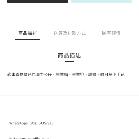
商品描述
送貨及付款方式
顧客評價
商品描述
💰 本頁標價已包圖中公仔、畢業帽、畢業袍、證書、向日葵小手花
WhatsApps:
(852) 54357215
Instagram:
gradify_hkig