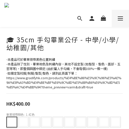
🎓 35cm 手勾畢業公仔 - 中學/小學/
幼稚園/其他
-本產品可於畢業領帶黑色位置刺繡
-本產品除了性別、畢業袍色及刺繡內容，其他不設定製 (如髮型、髮色、面部、五
官等等)，即整個與圖中類近 (由於屬人手勾織，不會每個100%一模一樣)
-如需定製校服/制服/髮型/髮色，請到此頁面下單：
https://www.gradifyhk.com/products/%E4%BE%86%E5%9C%96%E5%AE%
9A%E8%A3%BD%E4%BE%BF%E6%9C%8D%E5%88%B6%E6%9C%8D%E5
%85%AC%E4%BB%94?theme_preview=varm&draft=true
HK$400.00
畢業領帶顏色
: 1. 紅色