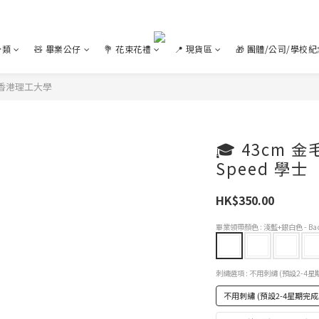
分類
🧸 畢業公仔
💐 花束花禮
📍 現貨區
🎁 團體/公司/學校
- 香港理工大學
🎓 43cm 金
Speed 學士
HK$350.00
畢業領帶顏色
: 淺藍+銀白色 - Bach
刺繡選項
: 不用刺繡 (預設2
不用刺繡 (預設2-4星期