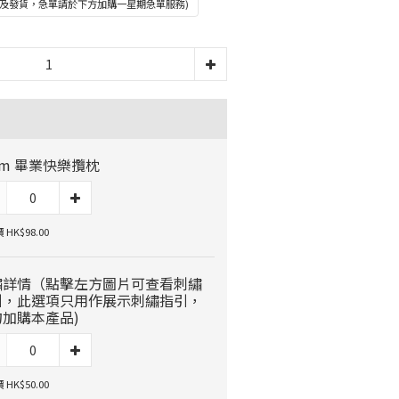
完成及發貨，急單請於下方加購一星期急單服務)
cm 畢業快樂攬枕
HK$98.00
繡詳情（點擊左方圖片可查看刺繡
引，此選項只用作展示刺繡指引，
勿加購本產品)
HK$50.00