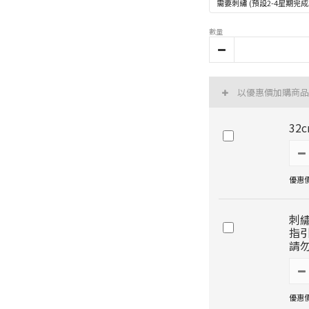
需要刺繡 (預設2-4星期
數量
以優惠價加購商品
32
優惠價 
刺
指
請
優惠價 