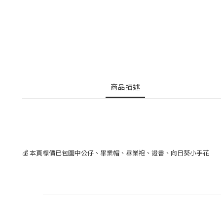
商品描述
💰 本頁標價已包圖中公仔、畢業帽、畢業袍、證書、向日葵小手花