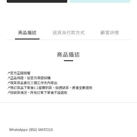
商品描述
送貨及付款方式
顧客評價
商品描述
📍官方正版授權
📍正品保證，從官方渠道採購
📍
現貨貨品會在三個工作天內寄出
📍預訂貨品下單後1-2星期到貨，如遇缺貨，將會全數退款
📍除缺貨情況，所有訂單下單後不設退款
WhatsApps:
(852) 54357215