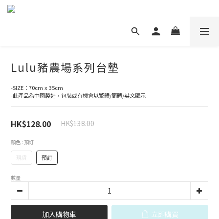
Lulu豬農場系列台墊
-SIZE：70cm x 35cm
-此產品為中國製造，包裝或有機會以繁體/簡體/英文顯示
HK$128.00
HK$138.00
顏色
: 預訂
現貨
預訂
數量
加入購物車
立即購買