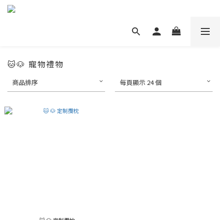
🐱🐶 寵物禮物
商品排序
每頁顯示 24 個
🐱 🐶 定制攬枕