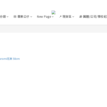
色分類
🧸 畢業公仔
New Page
📍 現貨區
🎁 團體/公司/學校