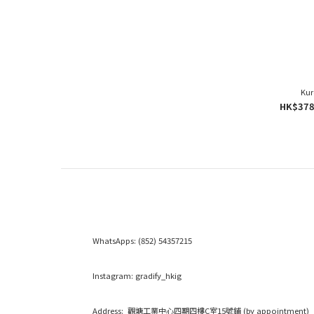
Ku
HK$378
WhatsApps:
(852) 54357215
Instagram:
gradify_hkig
Address: 觀塘工業中心四期四樓C室15號鋪 (by appointment)