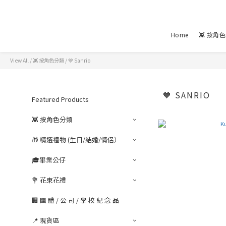
Home
👾 按角
View All
/
👾 按角色分類
/
💙 Sanrio
💙 SANRIO
Featured Products
👾 按角色分類
🎁 精選禮物 (生日/結婚/情侶）
🎓畢業公仔
💐 花束花禮
🏢 團 體 / 公 司 / 學 校 紀 念 品
📍 現貨區